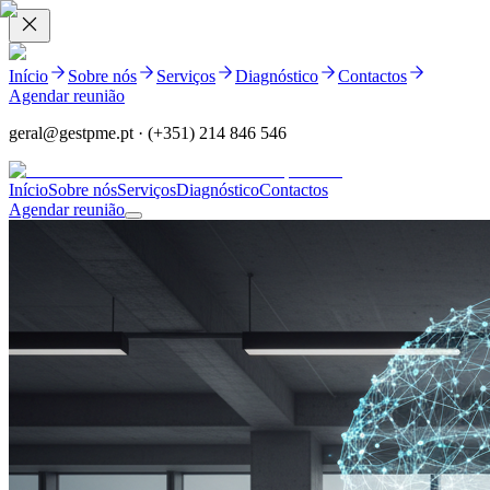
Início
Sobre nós
Serviços
Diagnóstico
Contactos
Agendar reunião
geral@gestpme.pt · (+351) 214 846 546
Início
Sobre nós
Serviços
Diagnóstico
Contactos
Agendar reunião